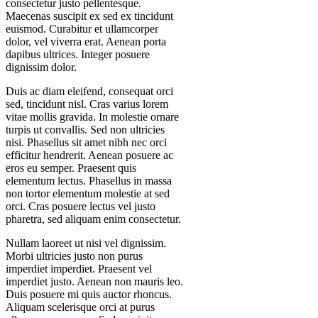
consectetur justo pellentesque.
Maecenas suscipit ex sed ex tincidunt
euismod. Curabitur et ullamcorper
dolor, vel viverra erat. Aenean porta
dapibus ultrices. Integer posuere
dignissim dolor.
Duis ac diam eleifend, consequat orci
sed, tincidunt nisl. Cras varius lorem
vitae mollis gravida. In molestie ornare
turpis ut convallis. Sed non ultricies
nisi. Phasellus sit amet nibh nec orci
efficitur hendrerit. Aenean posuere ac
eros eu semper. Praesent quis
elementum lectus. Phasellus in massa
non tortor elementum molestie at sed
orci. Cras posuere lectus vel justo
pharetra, sed aliquam enim consectetur.
Nullam laoreet ut nisi vel dignissim.
Morbi ultricies justo non purus
imperdiet imperdiet. Praesent vel
imperdiet justo. Aenean non mauris leo.
Duis posuere mi quis auctor rhoncus.
Aliquam scelerisque orci at purus