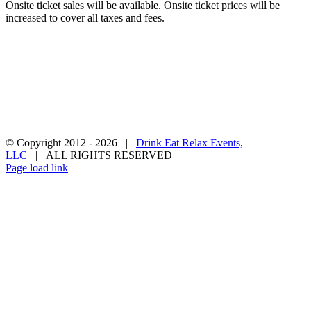
Onsite ticket sales will be available. Onsite ticket prices will be
increased to cover all taxes and fees.
Privacy Policy
Terms & Conditions
Contact Us
Become a Vendor
© Copyright 2012 -
2026 |
Drink Eat Relax Events,
LLC
| ALL RIGHTS RESERVED
Facebook
X
Instagram
Pinterest
Page load link
Go
to
Top