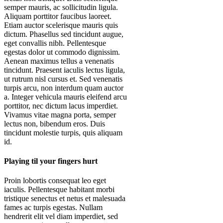
semper mauris, ac sollicitudin ligula.
Aliquam porttitor faucibus laoreet.
Etiam auctor scelerisque mauris quis
dictum. Phasellus sed tincidunt augue,
eget convallis nibh. Pellentesque
egestas dolor ut commodo dignissim.
Aenean maximus tellus a venenatis
tincidunt. Praesent iaculis lectus ligula,
ut rutrum nisl cursus et. Sed venenatis
turpis arcu, non interdum quam auctor
a. Integer vehicula mauris eleifend arcu
porttitor, nec dictum lacus imperdiet.
Vivamus vitae magna porta, semper
lectus non, bibendum eros. Duis
tincidunt molestie turpis, quis aliquam
id.
Playing til your fingers hurt
Proin lobortis consequat leo eget
iaculis. Pellentesque habitant morbi
tristique senectus et netus et malesuada
fames ac turpis egestas. Nullam
hendrerit elit vel diam imperdiet, sed