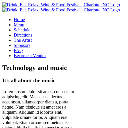
Skip
to
content
Home
Menu
Schedule
Directions
The Artist
Sponsors
FAQ
Become a Vendor
Technology and music
It’s all about the music
Lorem ipsum dolor sit amet, consectetur
adipiscing elit. Maecenas a lectus
accumsan, ullamcorper diam a, porta
neque. Nam tristique sit amet eros a
aliquam. Aliquam id lobortis erat,
vulputate ornare tortor. Aliquam erat
volutpat. Etiam ornare sed metus nec
dictum. Nulla facilisi. In egestas massa