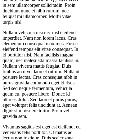
in sem ullamcorper sollicitudin. Proin
tincidunt nunc et nibh rutrum, nec
feugiat mi ullamcorper. Morbi vitae
turpis nisi.
Nullam vehicula nisi nec nisl eleifend
imperdiet. Nam non lorem lacus. Cras
elementum consequat maximus. Fusce
eleifend tempus elit vitae consequat. In
id porttitor nisi. Nam facilisis magna
quam, nec malesuada massa facilisis in.
Nullam viverra mattis feugiat. Duis
finibus arcu vel laoreet rutrum. Nulla ut
posuere lectus. Cras consequat nibh in
purus gravida commodo eget id risus.
Sed sed neque fermentum, vehicula
quam eu, posuere libero. Donec id
ultrices dolor. Sed laoreet purus purus,
eget volutpat felis tincidunt at. Aenean
dignissim posuere tortor. Proin vel
gravida sem.
Vivamus sagittis est eget est eleifend, eu
venenatis felis porttitor. Ut mattis ac
lectus non tristique. Duis scelerisque