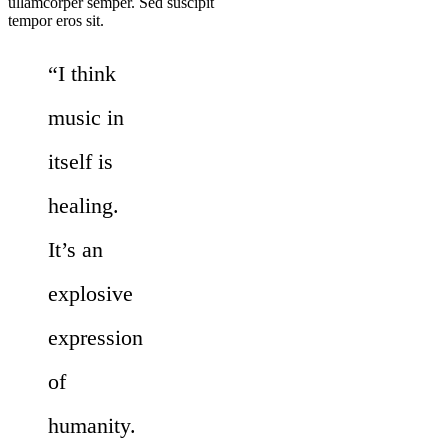
ullamcorper semper. Sed suscipit
tempor eros sit.
“I think
music in
itself is
healing.
It’s an
explosive
expression
of
humanity.