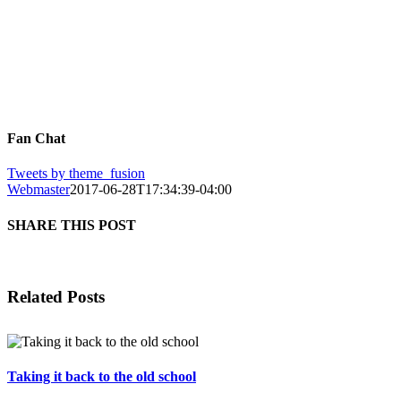
Fan Chat
Tweets by theme_fusion
Webmaster
2017-06-28T17:34:39-04:00
SHARE THIS POST
Facebook
X
Reddit
LinkedIn
WhatsApp
Tumblr
Pinterest
Related Posts
Taking it back to the old school